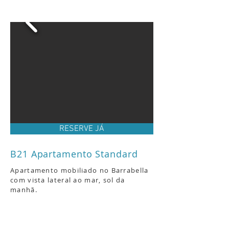
RESERVE JÁ
B21 Apartamento Standard
Apartamento mobiliado no Barrabella
com vista lateral
ao mar, sol da
manhã
.
Ar condicionado somente
no quarto e
ventilador de teto
na sala.
Acomodações: Cama casal
no quarto e
sofá cama na sala.